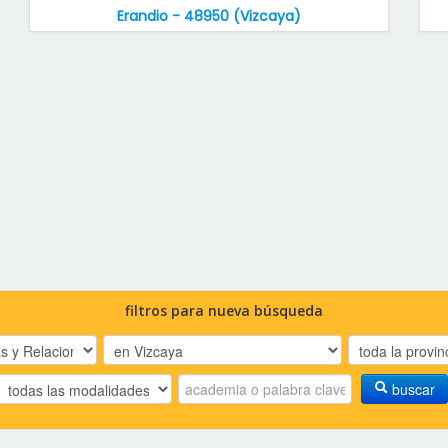
Erandio - 48950 (Vizcaya)
filtros para nueva búsqueda
buscar