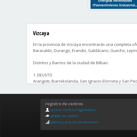
Vizcaya
En la provincia de Vizcaya encontrarás una completa ofe
Baracaldo, Durango, Erandio, Galdácano, Guecho, Lejona
Distritos y Barrios de la ciudad de Bilbao:
1. DEUSTO
Arangoiti, Ibarrekolanda, San Ignacio-Elorrieta y San P
2. URÍBARRI
Castaños, Matico-Ciudad Jardín, Uríbarri y Zurbaran-Ara
registro de centros
acceso centros registrados
3. OTXARKOAGA-TXURDINAGA
añadir un centro
Otxarkoaga y Txurdinaga
planes y precios de anuncios
4. BEGOÑA
Begoña, Bolueta y Santutxu