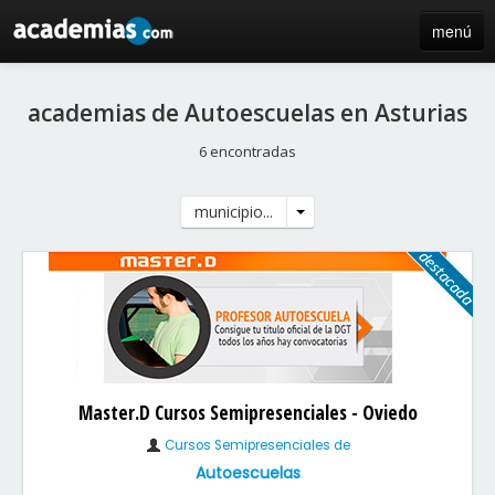
menú
inicio
academias de Autoescuelas en Asturias
blog
6 encontradas
directorio
municipio...
iniciar sesión / registro de centros
Master.D Cursos Semipresenciales - Oviedo
Cursos Semipresenciales de
Autoescuelas