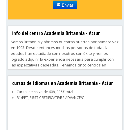
Enviar
info del centro Academia Britannia - Actur
Somos Britannia y abrimos nuestras puertas por primera vez
en 1993. Desde entonces muchas personas de todas las
edades han estudiado con nosotros con éxito y hemos
logrado adquirir la experiencia necesaria para cumplir con
las expectativas deseadas. Tenemos cinco centros en
Zaragoza.
La actividad principal de nuestros centros es la enseñanza
cursos de Idiomas en Academia Britannia - Actur
de inglés, también enseñamos alemán, francés y portugues,
cualquier nivel, cualquier edad.
Curso intensivo de 60h, 395€ total
B1/PET, FIRST CERTIFICATE/B2 ADVANCE/C1