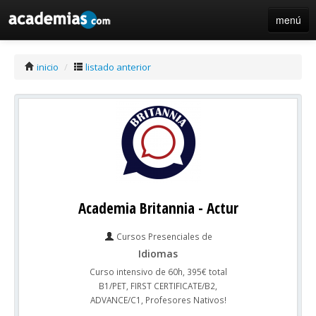
menú
iniciar sesión / registro de centros
inicio
/
listado anterior
Academia Britannia - Actur
Cursos Presenciales de
Idiomas
Curso intensivo de 60h, 395€ total
B1/PET, FIRST CERTIFICATE/B2,
ADVANCE/C1, Profesores Nativos!