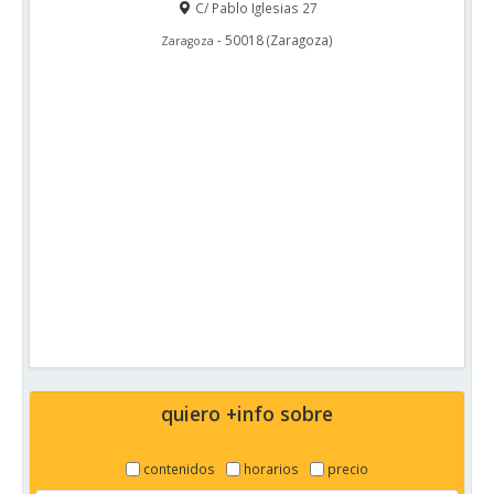
C/ Pablo Iglesias 27
-
50018
(
Zaragoza
)
Zaragoza
quiero +info sobre
contenidos
horarios
precio