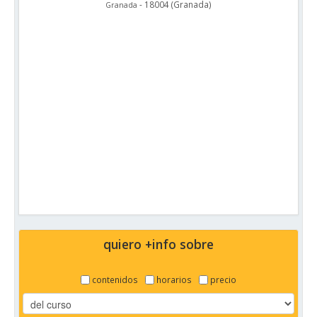
-
18004
(
Granada
)
Granada
quiero +info sobre
contenidos
horarios
precio