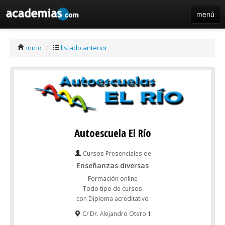
menú
iniciar sesión / registro de centros
inicio
/
listado anterior
Autoescuela El Río
Cursos Presenciales de
Enseñanzas diversas
Formación online
Todo tipo de cursos
con Diploma acreditativo
C/ Dr. Alejandro Otero 1