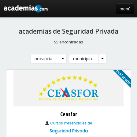
menú
inicio
academias de Seguridad Privada
blog
95 encontradas
directorio
provincia...
municipio...
iniciar sesión / registro de centros
Ceasfor
Cursos Presenciales de
Seguridad Privada