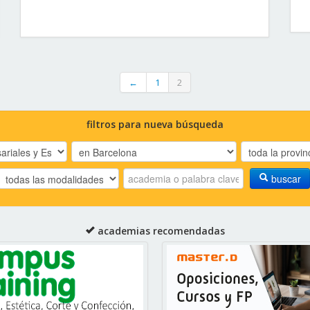
←
1
2
filtros para nueva búsqueda
buscar
academias recomendadas